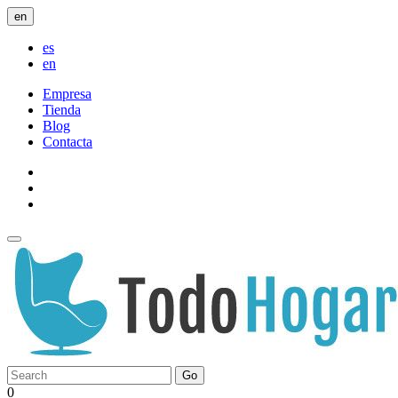
en
es
en
Empresa
Tienda
Blog
Contacta
Go
0