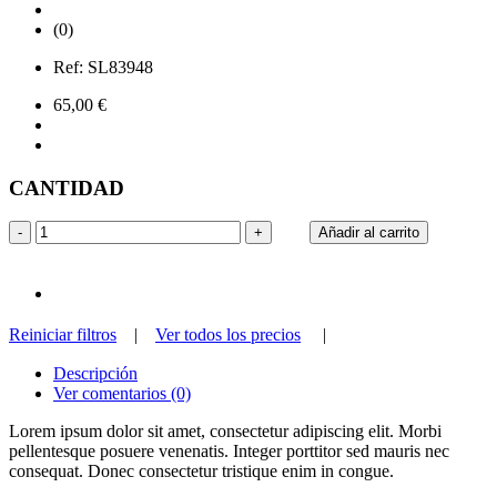
(0)
Ref:
SL83948
65,00 €
CANTIDAD
-
+
Añadir al carrito
Reiniciar filtros
|
Ver todos los precios
|
Descripción
Ver comentarios (0)
Lorem ipsum dolor sit amet, consectetur adipiscing elit. Morbi
pellentesque posuere venenatis. Integer porttitor sed mauris nec
consequat. Donec consectetur tristique enim in congue.