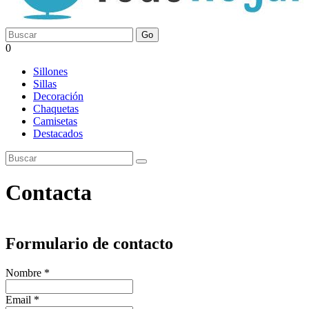
Go
0
Sillones
Sillas
Decoración
Chaquetas
Camisetas
Destacados
Contacta
Formulario de contacto
Todo Hogar
Calle Calvario, 4
03740 Gata de Gorgos
Nombre
*
Email
*